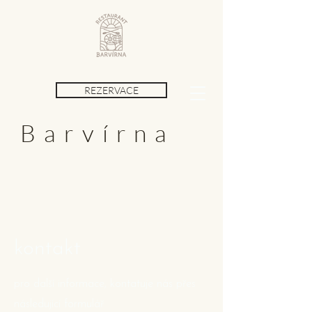
REZERVACE
Barvírna
kontakt
pro další informace, kontatuje nás přes
následující formulář