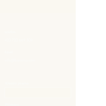
telefon
420 720 669 309
Email
info@barvirna.com
Křestní jméno
Příjmení