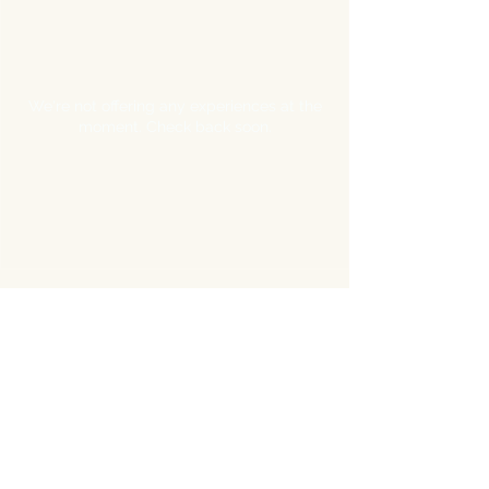
We're not offering any experiences at the
moment. Check back soon.
Kájovská no. 175, Český Krumlov
barvirnack@seznam.cz
+420 720 669 309